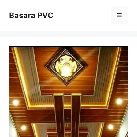
Skip
to
Basara PVC
Menu
content