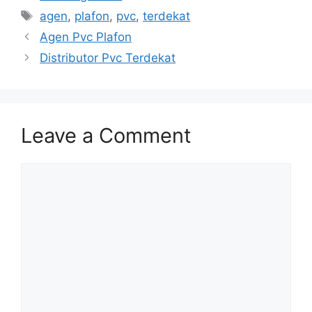
Tags
agen
,
plafon
,
pvc
,
terdekat
Agen Pvc Plafon
Distributor Pvc Terdekat
Leave a Comment
Comment