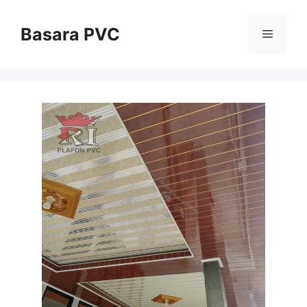
Skip
to
Basara PVC
Menu
content