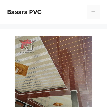
Skip
to
Basara PVC
Menu
content