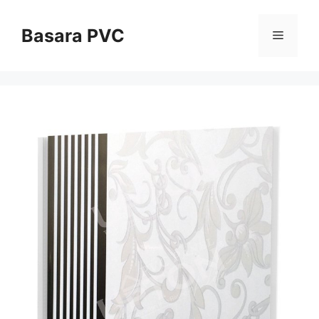
Skip
to
Basara PVC
Menu
content