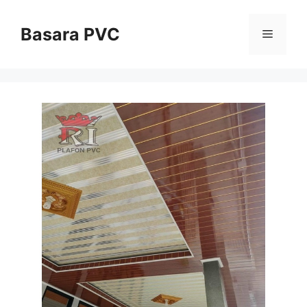
Skip
to
Basara PVC
Menu
content