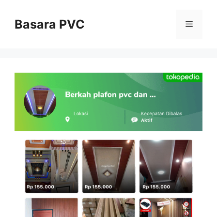
Skip
to
Basara PVC
Menu
content