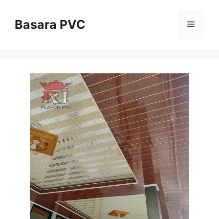
Skip
to
Basara PVC
Menu
content