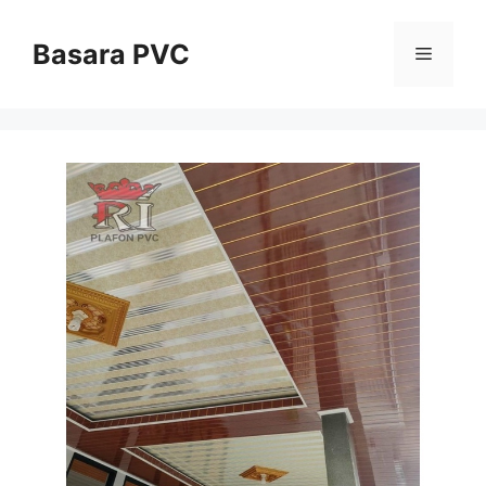
Skip
to
Basara PVC
Menu
content