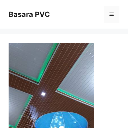
Skip
to
Basara PVC
Menu
content