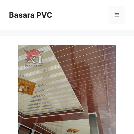
Skip
to
Basara PVC
Menu
content