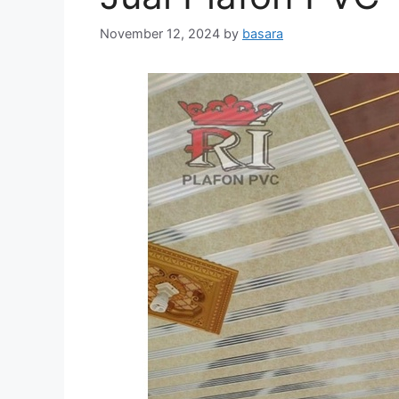
November 12, 2024
by
basara