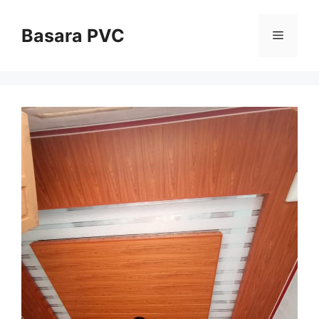
Skip
to
Basara PVC
Menu
content