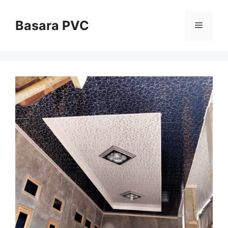
Skip
to
Basara PVC
Menu
content