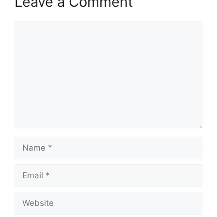
Leave a Comment
Comment
Name
Email
Website