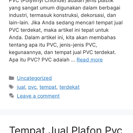
PVC (Polyvinyl Chloride) adalah jenis plastik
yang sangat umum digunakan dalam berbagai
industri, termasuk konstruksi, dekorsasi, dan
lain-lain. Jika Anda sedang mencari tempat jual
PVC terdekat, maka artikel ini tepat untuk
Anda. Dalam artikel ini, kita akan membahas
tentang apa itu PVC, jenis-jenis PVC,
kegunaannya, dan tempat jual PVC terdekat.
Apa itu PVC? PVC adalah …
Read more
Categories
Uncategorized
Tags
jual
,
pvc
,
tempat
,
terdekat
Leave a comment
Tempat Jual Plafon Pvc