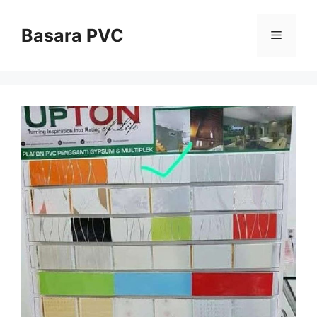
Skip
to
Basara PVC
Menu
content