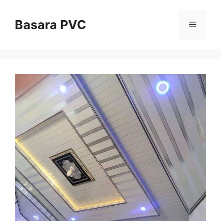
Skip
to
Basara PVC
Menu
content