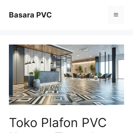
Skip
to
Basara PVC
Menu
content
Toko Plafon PVC