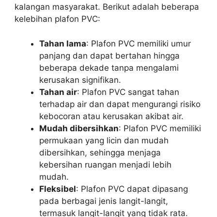
kalangan masyarakat. Berikut adalah beberapa
kelebihan plafon PVC:
Tahan lama
: Plafon PVC memiliki umur
panjang dan dapat bertahan hingga
beberapa dekade tanpa mengalami
kerusakan signifikan.
Tahan air
: Plafon PVC sangat tahan
terhadap air dan dapat mengurangi risiko
kebocoran atau kerusakan akibat air.
Mudah dibersihkan
: Plafon PVC memiliki
permukaan yang licin dan mudah
dibersihkan, sehingga menjaga
kebersihan ruangan menjadi lebih
mudah.
Fleksibel
: Plafon PVC dapat dipasang
pada berbagai jenis langit-langit,
termasuk langit-langit yang tidak rata.