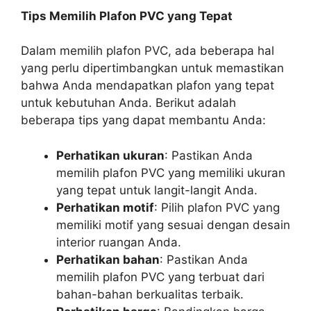
Tips Memilih Plafon PVC yang Tepat
Dalam memilih plafon PVC, ada beberapa hal
yang perlu dipertimbangkan untuk memastikan
bahwa Anda mendapatkan plafon yang tepat
untuk kebutuhan Anda. Berikut adalah
beberapa tips yang dapat membantu Anda:
Perhatikan ukuran
: Pastikan Anda
memilih plafon PVC yang memiliki ukuran
yang tepat untuk langit-langit Anda.
Perhatikan motif
: Pilih plafon PVC yang
memiliki motif yang sesuai dengan desain
interior ruangan Anda.
Perhatikan bahan
: Pastikan Anda
memilih plafon PVC yang terbuat dari
bahan-bahan berkualitas terbaik.