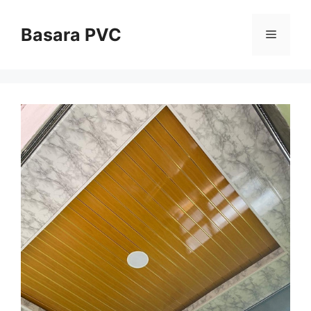
Skip
to
Basara PVC
Menu
content