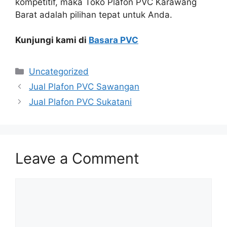
kompetitif, maka Toko Plafon PVC Karawang
Barat adalah pilihan tepat untuk Anda.
Kunjungi kami di
Basara PVC
Categories
Uncategorized
Jual Plafon PVC Sawangan
Jual Plafon PVC Sukatani
Leave a Comment
Comment