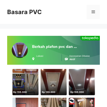
Skip
to
Basara PVC
Menu
content