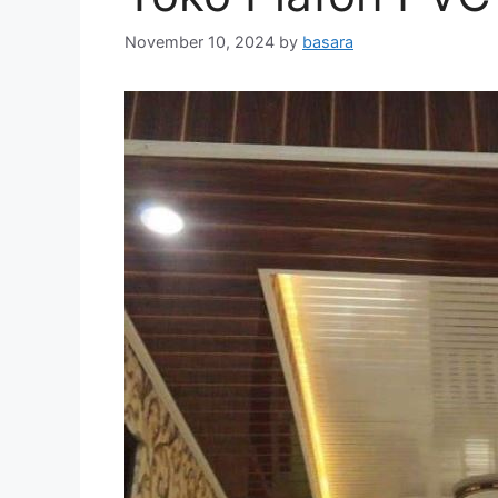
November 10, 2024
by
basara