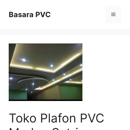
Skip
to
Basara PVC
Menu
content
Toko Plafon PVC