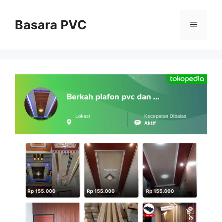
Skip
to
Basara PVC
Menu
content