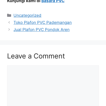
Kunjungi kami di
Basara PVC
Categories
Uncategorized
Toko Plafon PVC Pademangan
Jual Plafon PVC Pondok Aren
Leave a Comment
Comment