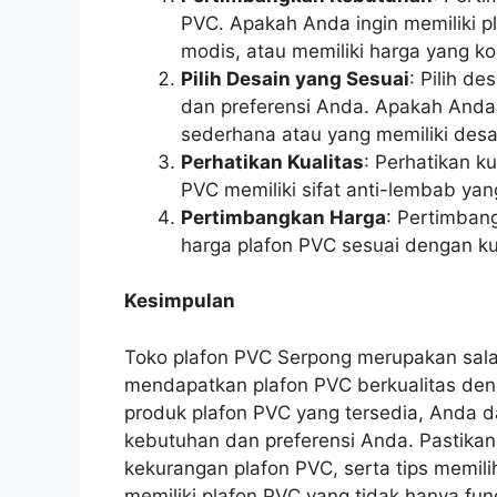
PVC. Apakah Anda ingin memiliki p
modis, atau memiliki harga yang ko
Pilih Desain yang Sesuai
: Pilih d
dan preferensi Anda. Apakah Anda i
sederhana atau yang memiliki desa
Perhatikan Kualitas
: Perhatikan k
PVC memiliki sifat anti-lembab ya
Pertimbangkan Harga
: Pertimban
harga plafon PVC sesuai dengan ku
Kesimpulan
Toko plafon PVC Serpong merupakan salah
mendapatkan plafon PVC berkualitas deng
produk plafon PVC yang tersedia, Anda 
kebutuhan dan preferensi Anda. Pastik
kekurangan plafon PVC, serta tips memil
memiliki plafon PVC yang tidak hanya fungs