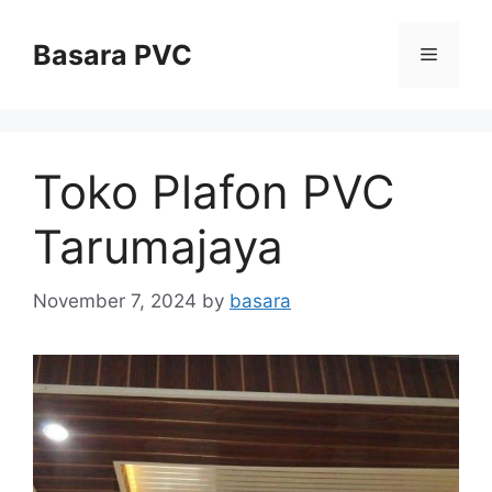
Skip
to
Basara PVC
Menu
content
Toko Plafon PVC
Tarumajaya
November 7, 2024
by
basara