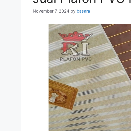
November 7, 2024
by
basara