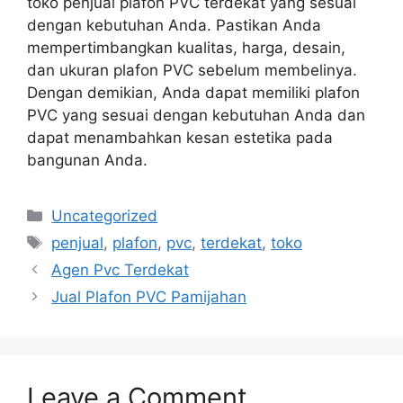
toko penjual plafon PVC terdekat yang sesuai
dengan kebutuhan Anda. Pastikan Anda
mempertimbangkan kualitas, harga, desain,
dan ukuran plafon PVC sebelum membelinya.
Dengan demikian, Anda dapat memiliki plafon
PVC yang sesuai dengan kebutuhan Anda dan
dapat menambahkan kesan estetika pada
bangunan Anda.
Categories
Uncategorized
Tags
penjual
,
plafon
,
pvc
,
terdekat
,
toko
Agen Pvc Terdekat
Jual Plafon PVC Pamijahan
Leave a Comment