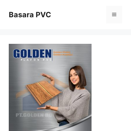
Skip
to
Basara PVC
Menu
content