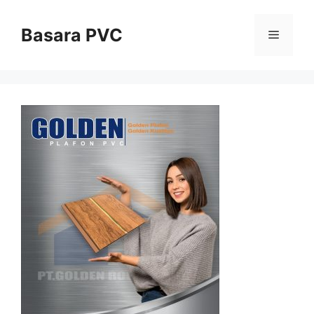
Skip
to
Basara PVC
Menu
content